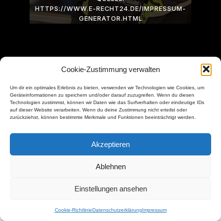
HTTPS://WWW.E-RECHT24.DE/IMPRESSUM-
GENERATOR.HTML
Cookie-Zustimmung verwalten
Impressum
–
Datenschutzerklärung
–
Um dir ein optimales Erlebnis zu bieten, verwenden wir Technologien wie Cookies, um
Haftungsausschluss
–
Cookie-Richtlinien
Geräteinformationen zu speichern und/oder darauf zuzugreifen. Wenn du diesen
Technologien zustimmst, können wir Daten wie das Surfverhalten oder eindeutige IDs
© 2026 Leon Helfert. Created for free using WordPress
auf dieser Website verarbeiten. Wenn du deine Zustimmung nicht erteilst oder
zurückziehst, können bestimmte Merkmale und Funktionen beeinträchtigt werden.
and
Kubio
Akzeptieren
Ablehnen
Einstellungen ansehen
Cookie-Richtlinie
Datenschutzerklärung
Impressum