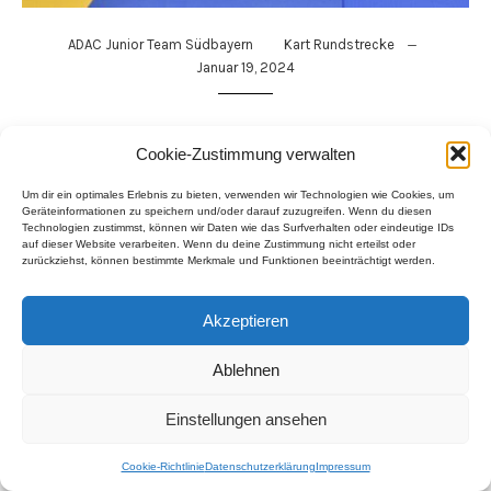
–
ADAC Junior Team Südbayern
Kart Rundstrecke
Januar 19, 2024
Fitnesslehrgang ADAC Junior Team
Cookie-Zustimmung verwalten
Südbayern 2024
Um dir ein optimales Erlebnis zu bieten, verwenden wir Technologien wie Cookies, um
Geräteinformationen zu speichern und/oder darauf zuzugreifen. Wenn du diesen
Technologien zustimmst, können wir Daten wie das Surfverhalten oder eindeutige IDs
auf dieser Website verarbeiten. Wenn du deine Zustimmung nicht erteilst oder
zurückziehst, können bestimmte Merkmale und Funktionen beeinträchtigt werden.
Impressum
–
Datenschutzerklärung
–
Akzeptieren
Haftungsausschluss
–
Cookie-Richtlinien
© 2026 Leon Helfert. Created for free using WordPress
Ablehnen
and
Kubio
Einstellungen ansehen
Cookie-Richtlinie
Datenschutzerklärung
Impressum