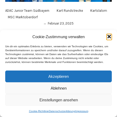
–
–
–
ADAC Junior Team Südbayern
Kart Rundstrecke
Kartslalom
MSC Marktoberdorf
Februar 23, 2025
Sportlerehrung 2024 ADAC Südbayern
Cookie-Zustimmung verwalten
Um dir ein optimales Erlebnis zu bieten, verwenden wir Technologien wie Cookies, um
Geräteinformationen zu speichern und/oder darauf zuzugreifen. Wenn du diesen
Technologien zustimmst, können wir Daten wie das Surfverhalten oder eindeutige IDs
auf dieser Website verarbeiten. Wenn du deine Zustimmung nicht erteilst oder
zurückziehst, können bestimmte Merkmale und Funktionen beeinträchtigt werden.
Impressum
–
Datenschutzerklärung
–
Akzeptieren
Haftungsausschluss
–
Cookie-Richtlinien
© 2026 Leon Helfert. Created for free using WordPress
Ablehnen
and
Kubio
Einstellungen ansehen
Cookie-Richtlinie
Datenschutzerklärung
Impressum